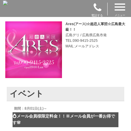
電話する
メニュー
Ares(アース)☆超恋人軍団☆広島最大
級！！
広島デリ / 広島県広島市発
TEL:090-9415-2525
MAIL:メールアドレス
イベント
期間：8月01日(土)～
💍メール会員様限定料金！！※メール会員が一番お得で
す🌸