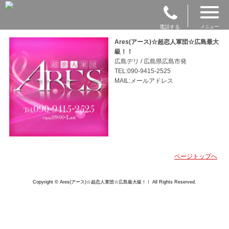
電話する
メニュー
Ares(アース)☆超恋人軍団☆広島最大
級！！
広島デリ / 広島県広島市発
TEL:090-9415-2525
MAIL:メールアドレス
ページトップへ
Copyright © Ares(アース)☆超恋人軍団☆広島最大級！！ All Rights Reserved.