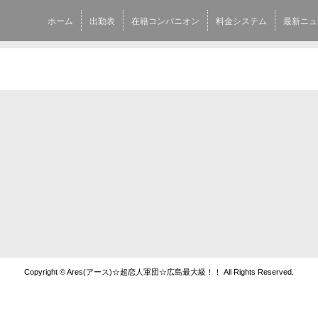
ホーム
出勤表
在籍コンパニオン
料金システム
最新ニュ
Copyright © Ares(アース)☆超恋人軍団☆広島最大級！！ All Rights Reserved.