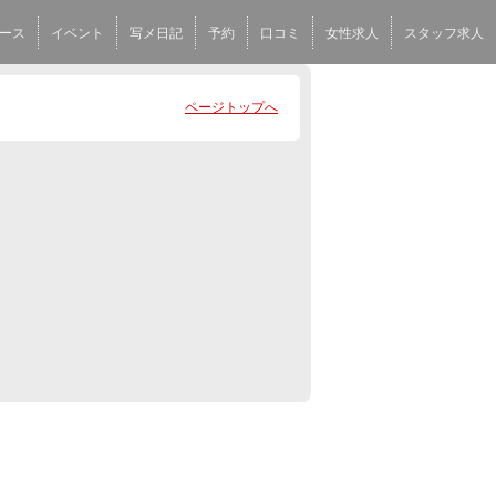
ース
イベント
写メ日記
予約
口コミ
女性求人
スタッフ求人
ページトップへ