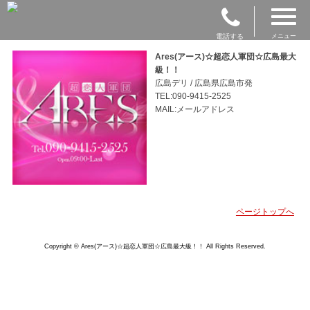
電話する
メニュー
Ares(アース)☆超恋人軍団☆広島最大
級！！
広島デリ / 広島県広島市発
TEL:090-9415-2525
MAIL:メールアドレス
ページトップへ
Copyright © Ares(アース)☆超恋人軍団☆広島最大級！！ All Rights Reserved.