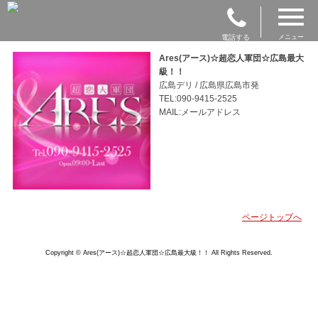
電話する
メニュー
Ares(アース)☆超恋人軍団☆広島最大
級！！
広島デリ / 広島県広島市発
TEL:090-9415-2525
MAIL:メールアドレス
ページトップへ
Copyright © Ares(アース)☆超恋人軍団☆広島最大級！！ All Rights Reserved.