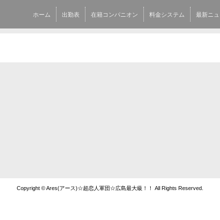
ホーム
出勤表
在籍コンパニオン
料金システム
最新ニュ
Copyright © Ares(アース)☆超恋人軍団☆広島最大級！！ All Rights Reserved.