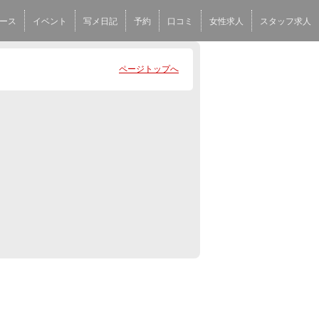
ース
イベント
写メ日記
予約
口コミ
女性求人
スタッフ求人
ページトップへ