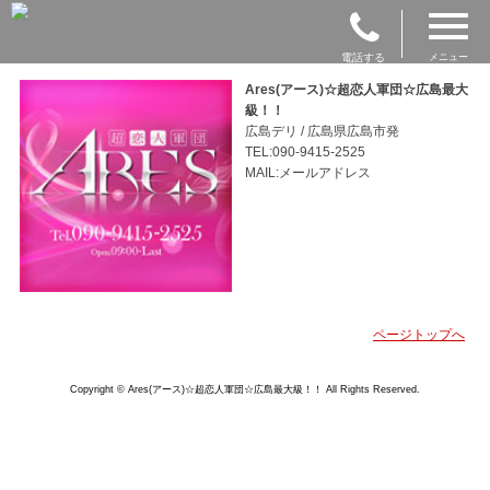
電話する
メニュー
Ares(アース)☆超恋人軍団☆広島最大
級！！
広島デリ / 広島県広島市発
TEL:090-9415-2525
MAIL:メールアドレス
ページトップへ
Copyright © Ares(アース)☆超恋人軍団☆広島最大級！！ All Rights Reserved.