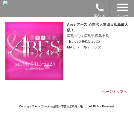
電話する
メニュー
Ares(アース)☆超恋人軍団☆広島最大
級！！
広島デリ / 広島県広島市発
TEL:090-9415-2525
MAIL:メールアドレス
ページトップへ
Copyright © Ares(アース)☆超恋人軍団☆広島最大級！！ All Rights Reserved.